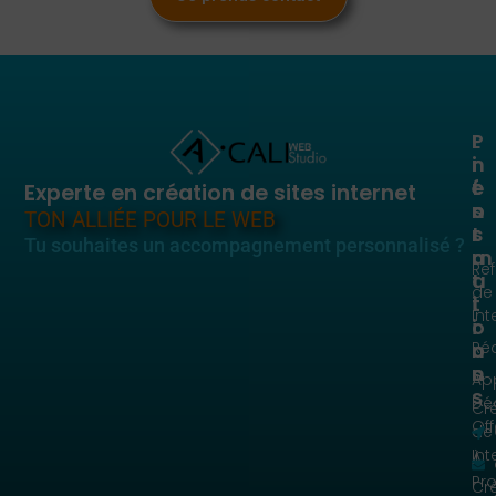
P
L
I
r
i
n
e
e
f
Experte en création de sites internet
s
n
o
TON ALLIÉE POUR LE WEB
t
s
r
Tu souhaites un accompagnement personnalisé ?
a
m
Re
t
a
de 
i
t
Int
o
i
n
Réa
o
s
n
Ap
s
Dé
Cr
Off
de 
Int
À
Pr
Cr