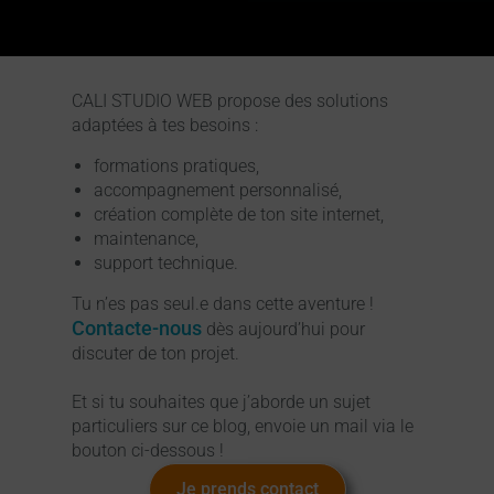
CALI STUDIO WEB propose des solutions
adaptées à tes besoins :
formations pratiques,
accompagnement personnalisé,
création complète de ton site internet,
maintenance,
support technique.
Tu n’es pas seul.e dans cette aventure !
Contacte-nous
dès aujourd’hui pour
discuter de ton projet.
Et si tu souhaites que j’aborde un sujet
particuliers sur ce blog, envoie un mail via le
bouton ci-dessous !
Je prends contact