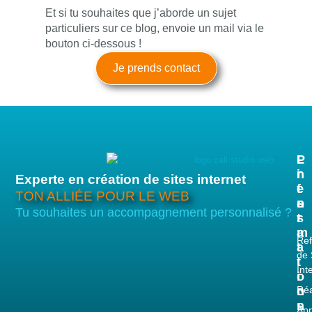
Et si tu souhaites que j’aborde un sujet
particuliers sur ce blog, envoie un mail via le
bouton ci-dessous !
Je prends contact
P
L
I
r
i
n
Experte en création de sites internet
e
e
f
TON ALLIÉE POUR LE WEB
s
n
o
Tu souhaites un accompagnement personnalisé ?
t
s
r
a
m
Ref
t
a
de 
i
t
Int
o
i
n
Réa
o
s
n
App