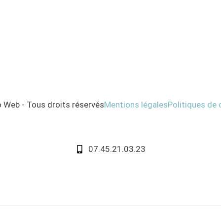
 Web - Tous droits réservés
Mentions légales
Politiques de 
07.45.21.03.23
et personnalisé avec plateforme de réservation intégrée
.