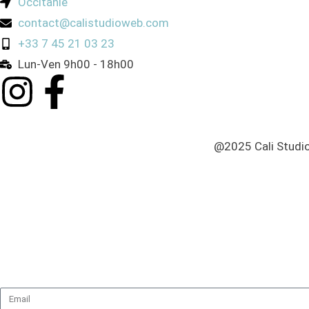
Occitanie
contact@calistudioweb.com
+33 7 45 21 03 23
Lun-Ven 9h00 - 18h00
@2025 Cali Studio
CALI STUDIO WEB te propose la conception de
site intern
Contacte-nous pour un devis personnalisé !